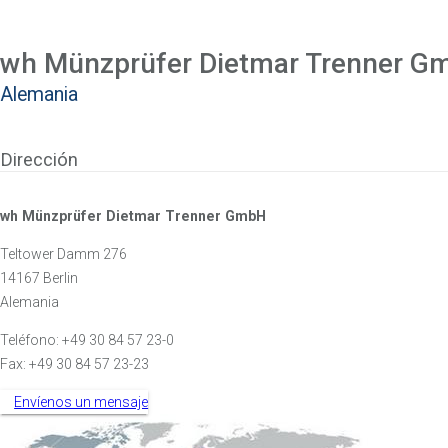
wh
Münzprüfer
Dietmar
Trenner
Gm
Alemania
Dirección
wh Münzprüfer Dietmar Trenner GmbH
Teltower Damm 276
14167 Berlin
Alemania
Teléfono: +49 30 84 57 23-0
Fax: +49 30 84 57 23-23
Envíenos un mensaje