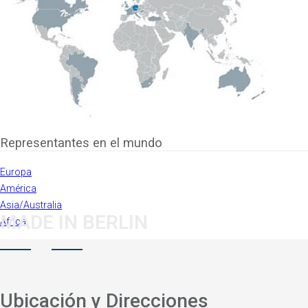
Representantes en el mundo
Europa
América
Asia/Australia
MADE IN BERLIN
África
Ubicación y Direcciones