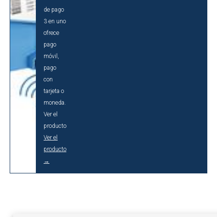
de pago
3 en uno
ofrece
pago
móvil,
pago
con
tarjeta o
moneda.
Ver el
producto
Ver el
producto
→