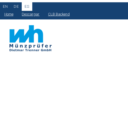
EN
DE
ES
Home
Descargar
CLB Backend