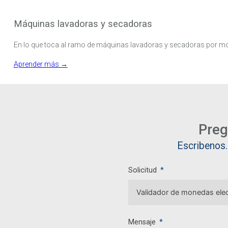
Máquinas lavadoras y secadoras
En lo que toca al ramo de máquinas lavadoras y secadoras por mon
Aprender más →
Preg
Escribenos.
Solicitud
Mensaje