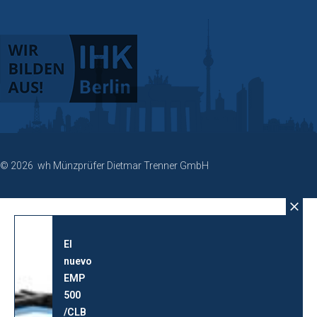
© 2026 wh Münzprüfer Dietmar Trenner GmbH
El
nuevo
EMP
500
/CLB