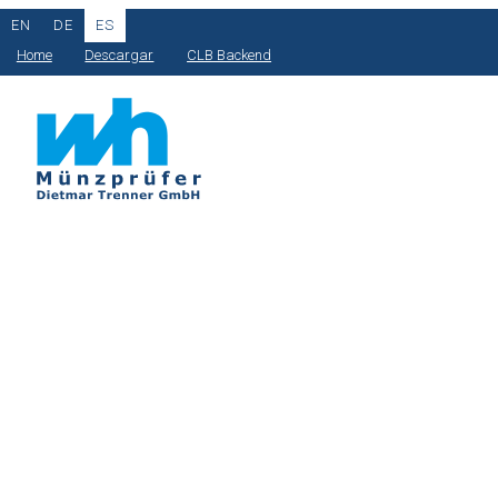
EN
DE
ES
Home
Descargar
CLB Backend