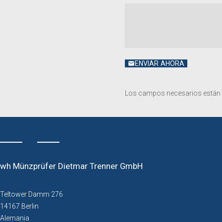
ENVIAR AHORA
Los campos necesarios están
wh Münzprüfer Dietmar Trenner GmbH
Teltower Damm 276
14167 Berlin
Alemania