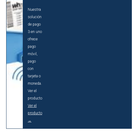
Nuestra
solución
de pago
3 en uno
ofrece
pago
móvil,
pago
con
tarjeta o
moneda.
Ver el
producto
Ver el
producto
→