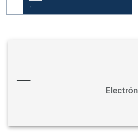
→
Electró