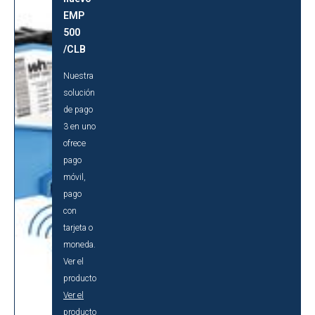
EMP
500
/CLB
Nuestra
solución
de pago
3 en uno
ofrece
pago
móvil,
pago
con
tarjeta o
moneda.
Ver el
producto
Ver el
producto