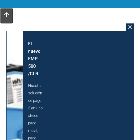
El
nuevo
EMP
500
/CLB
Nuestra
solución
de pago
3 en uno
ofrece
pago
móvil,
pago