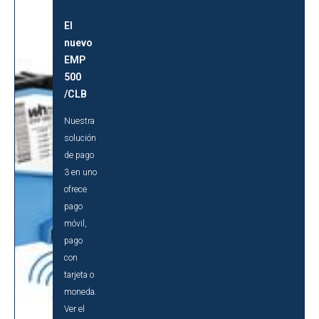
El
nuevo
EMP
500
/CLB
Nuestra
solución
de pago
3 en uno
ofrece
pago
móvil,
pago
con
tarjeta o
moneda.
Ver el