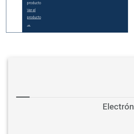
producto
Ver el
producto
→
Electró