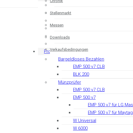
Chronik
Das Unternehmen
Chronik
Stellenmarkt
Stellenmarkt
Messen
Messen
Downloads
Downloads
Verkaufsbedingungen
Verkaufsbedingungen
Produkte
Bargeldloses Bezahlen
EMP 500 v7 CLB
BLK 200
Münzprüfer
EMP 500 v7 CLB
EMP 500 v7
EMP 500 v7 für LG Ma
EMP 500 v7 für Mayta
W Universal
W 6000