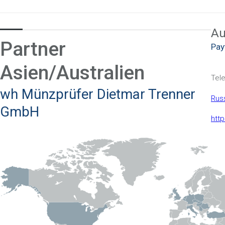
Au
Partner
Pay
Asien/Australien
Tele
wh
Münzprüfer
Dietmar
Trenner
Rus
GmbH
htt
Ne
Ori
Tele
Mar