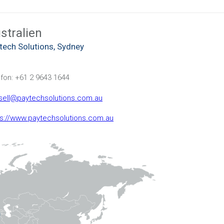
stralien
tech Solutions, Sydney
fon: +61 2 9643 1644
sell@paytechsolutions.com.au
ps://www.paytechsolutions.com.au
useeland
kan New Zealand Limited
fon: +64 9 415 6588
k.Oliver@linfoxag.com