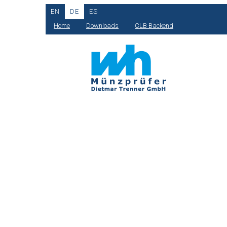
EN
DE
ES
Home
Downloads
CLB Backend