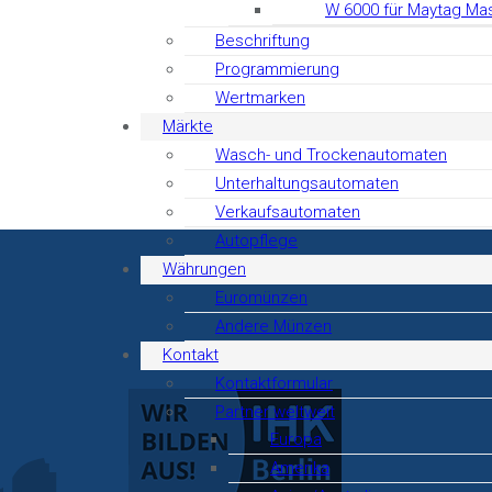
W 6000 für Maytag Ma
Beschriftung
Programmierung
Wertmarken
Märkte
Wasch- und Trockenautomaten
Unterhaltungsautomaten
Verkaufsautomaten
Autopflege
Währungen
Euromünzen
Andere Münzen
Kontakt
Kontaktformular
Partner weltweit
Europa
Amerika